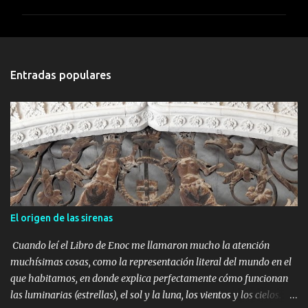
m
e
n
t
Entradas populares
a
r
i
o
s
El origen de las sirenas
Cuando leí el Libro de Enoc me llamaron mucho la atención
muchísimas cosas, como la representación literal del mundo en el
que habitamos, en donde explica perfectamente cómo funcionan
las luminarias (estrellas), el sol y la luna, los vientos y los cielos.