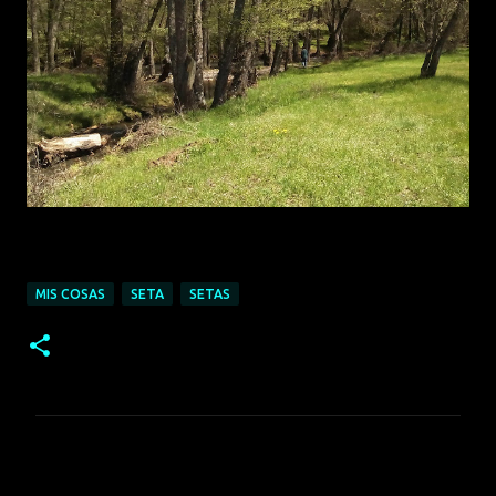
MIS COSAS
SETA
SETAS
C
o