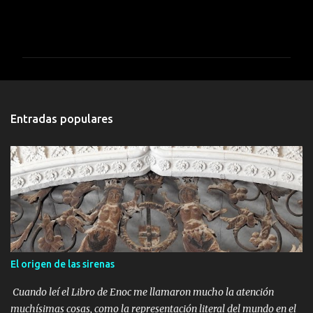
C
o
m
e
n
t
Entradas populares
a
r
i
o
s
El origen de las sirenas
Cuando leí el Libro de Enoc me llamaron mucho la atención
muchísimas cosas, como la representación literal del mundo en el