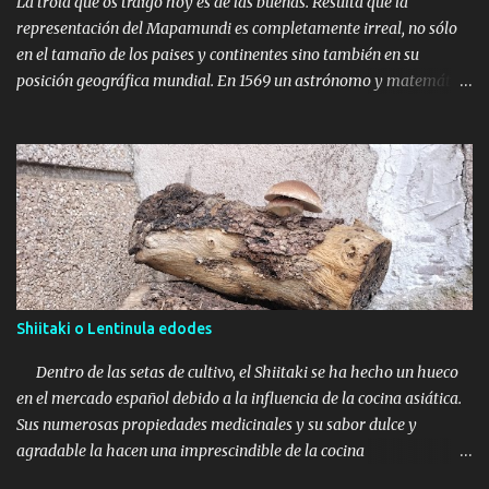
La trola que os traigo hoy es de las buenas. Resulta que la
humano, Adan y Eva, el paraí...
representación del Mapamundi es completamente irreal, no sólo
en el tamaño de los paises y continentes sino también en su
posición geográfica mundial. En 1569 un astrónomo y matemático
llamado Gerardus Mercator desarrolló con ayuda, entre otros, de
la Iglesia Católica, el mapamundi que hoy en día conocemos todos
y el cual es representado en todos sitios, incluido Google maps. El
mapa mundi que estamos acostumbrados a ver es una farsa de
dimensiones bochornosas que viene a representar una parte
norteña más grande y genial de lo que es en realidad. La idea está
bastante clara, el diseño se hizo con un propósito geopolítico de
mostrar una parte norte más poderosa y grande que los paises o
continentes del sur. Sirviéndose de la escusa de crear un
Shiitaki o Lentinula edodes
mapamundi que facilitara las navegaciones, el poder masón, una
vez más, creó un mundo a su antojo y capricho. ¿Aún creeéis que la
Dentro de las setas de cultivo, el Shiitaki se ha hecho un hueco
Masonería es un invento? Supuestamente, el gran probl...
en el mercado español debido a la influencia de la cocina asiática.
Sus numerosas propiedades medicinales y su sabor dulce y
agradable la hacen una imprescindible de la cocina
contemporánea. Como dato curioso, es la seta más consumida del