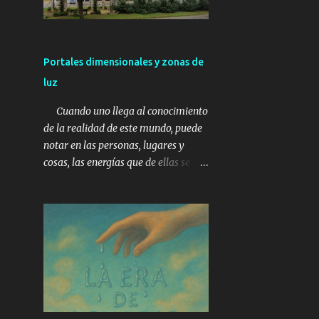
quién votes, los de arriba pondrán a
quien quieran”. Y ya tienes la mirada
inquisidora de la defensora de
izquierdas, que te mira y te dice:
Portales dimensionales y zonas de
ahora están estos y luego, pues
luz
saldrán los tuyos; esto es así, así
funciona la democracia. La miras
Cuando uno llega al conocimiento
mal, lógicamente, con un poco de
de la realidad de este mundo, puede
pena porque no se entera. Ella insiste
notar en las personas, lugares y
con su mirada en hacerte saber que
cosas, las energías que de ellas se
un día defendiste a VOX, hace
desprenden. Todo lo que nos rodea
muchos años, y que si un día gana la
está impreso en un manto de luz,
derecha, Dios no lo quiera (la
pero solo algunas destacan del resto
ultraderecha es peor que una
por alguna sutil razón que escapa al
diarrea, según ella), pues habrá
raciocinio. Este don de ver, solo está
gobierno de superultraderecha y por
reservado a unos pocos que tienen la
fin podremos encadenar a nuestras
mente abierta y no se han dejado
mujeres en la cocina, y cantar el
llevar por las absurdas normas
“Cara al sol” todas las mañanas
humanísticas que nos rodean, sin