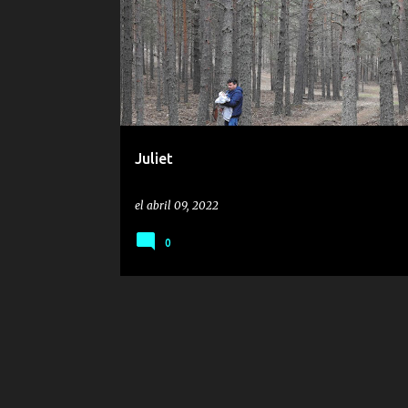
n
t
r
a
d
a
Juliet
s
el
abril 09, 2022
0