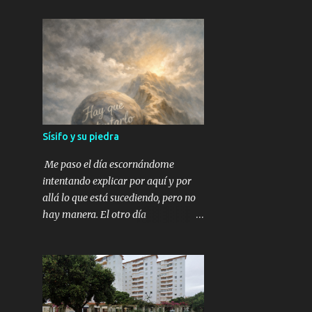
Sísifo y su piedra
Me paso el día escornándome
intentando explicar por aquí y por
allá lo que está sucediendo, pero no
hay manera. El otro día
mismamente en una reunión de
amigos salió el tema del voto, y
como siempre pasa, la cosa estaba
dividida, hasta que sales con aires
grandilocuentes y dices: “Da igual a