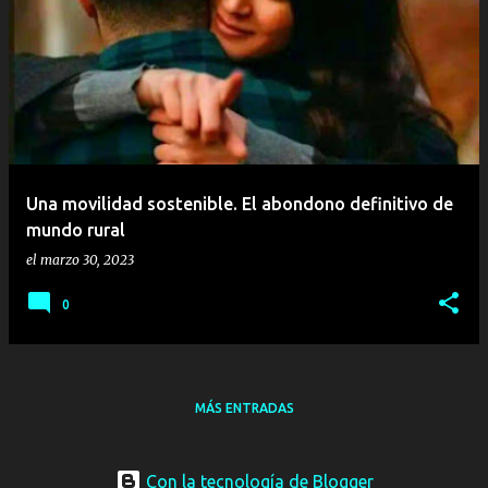
E
n
t
r
a
d
a
Una movilidad sostenible. El abondono definitivo de
s
mundo rural
el
marzo 30, 2023
0
MÁS ENTRADAS
Con la tecnología de Blogger